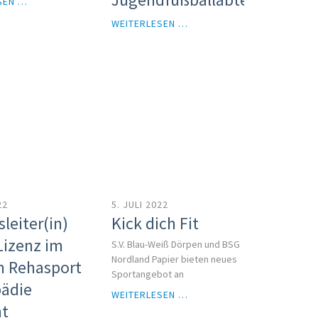
DIE
SEN …
ZUKUNFT
FERIENPASSAKTION
WEITERLESEN …
DES
VON
KINDERFUSSBALLS
DER
JUGENDFUSSBALLABTEILUNG
22
5. JULI 2022
leiter(in)
Kick dich Fit
Lizenz im
S.V. Blau-Weiß Dörpen und BSG
Nordland Papier bieten neues
h Rehasport
Sportangebot an
ädie
KICK
WEITERLESEN …
ht
DICH