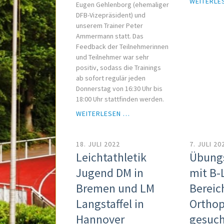
WEITERLE
Eugen Gehlenborg (ehemaliger
DFB-Vizepräsident) und
unserem Trainer Peter
Ammermann statt. Das
Feedback der Teilnehmerinnen
und Teilnehmer war sehr
positiv, sodass die Trainings
ab sofort regulär jeden
Donnerstag von 16:30 Uhr bis
18:00 Uhr stattfinden werden.
KICK
WEITERLESEN …
DICH
FIT
18. JULI 2022
7. JULI 20
Leichtathletik
Übungs
Jugend DM in
mit B-
Bremen und LM
Bereic
Langstaffel in
Orthop
Hannover
gesuc