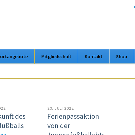
ortangebote
Mitgliedschaft
Kontakt
Shop
en
022
20. JULI 2022
kunft des
Ferienpassaktion
fußballs
von der
Jugendfußballabteilung