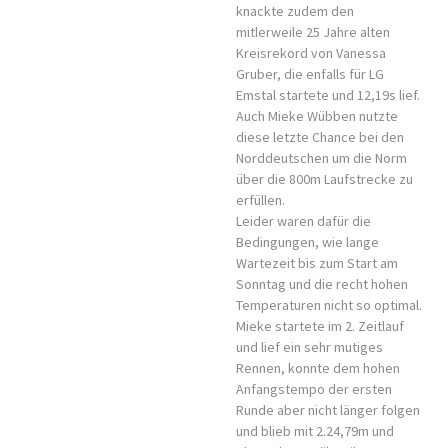
knackte zudem den
mitlerweile 25 Jahre alten
Kreisrekord von Vanessa
Gruber, die enfalls für LG
Emstal startete und 12,19s lief.
Auch Mieke Wübben nutzte
diese letzte Chance bei den
Norddeutschen um die Norm
über die 800m Laufstrecke zu
erfüllen.
Leider waren dafür die
Bedingungen, wie lange
Wartezeit bis zum Start am
Sonntag und die recht hohen
Temperaturen nicht so optimal.
Mieke startete im 2. Zeitlauf
und lief ein sehr mutiges
Rennen, konnte dem hohen
Anfangstempo der ersten
Runde aber nicht länger folgen
und blieb mit 2.24,79m und