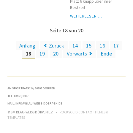
Platz 6 knapp über ihrer
Bestzeit
MARA
WEITERLESEN …
HERMES
MIT
Seite 18 von 20
NEUEM
KREISREKORD
Anfang
Zurück
14
15
16
17
FÜR
18
19
20
Vorwärts
Ende
JUGEND
DM
QUALIFIZIERT
AM SPORTPARK 14, 26892 DÖRPEN
TEL: 04963/8337
MAIL: INFO@BLAU-WEISS-DOERPEN.DE
© S.V. BLAU-WEISS DÖRPEN E.V.
ROCKSOLID CONTAO THEMES &
TEMPLATES