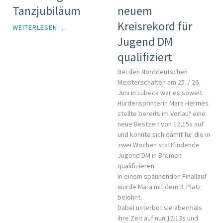
PLATZ
Tanzjubiläum
neuem
BEI
DEUTSCHER
Kreisrekord für
EINLADUNG
WEITERLESEN …
MEISTERSCHAFT
ZUM
Jugend DM
DER
TANZJUBILÄUM
VETERANEN
qualifiziert
Bei den Norddeutschen
Meisterschaften am 25. / 26.
Juni in Lübeck war es soweit.
Hürdensprinterin Mara Hermes
stellte bereits im Vorlauf eine
neue Bestzeit von 12,15s auf
und konnte sich damit für die in
zwei Wochen stattfindende
Jugend DM in Bremen
qualifizieren.
In einem spannenden Finallauf
wurde Mara mit dem 3. Platz
belohnt.
Dabei unterbot sie abermals
ihre Zeit auf nun 12.13s und