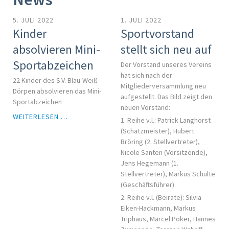
5. JULI 2022
1. JULI 2022
Kinder
Sportvorstand
absolvieren Mini-
stellt sich neu auf
Sportabzeichen
Der Vorstand unseres Vereins
hat sich nach der
22 Kinder des S.V. Blau-Weiß
Mitgliederversammlung neu
Dörpen absolvieren das Mini-
aufgestellt. Das Bild zeigt den
Sportabzeichen
neuen Vorstand:
KINDER
WEITERLESEN …
1. Reihe v.l.: Patrick Langhorst
ABSOLVIEREN
(Schatzmeister), Hubert
MINI-
Bröring (2. Stellvertreter),
SPORTABZEICHEN
Nicole Santen (Vorsitzende),
Jens Hegemann (1.
Stellvertreter), Markus Schulte
(Geschäftsführer)
2. Reihe v.l. (Beiräte): Silvia
Eiken-Hackmann, Markus
Triphaus, Marcel Poker, Hannes