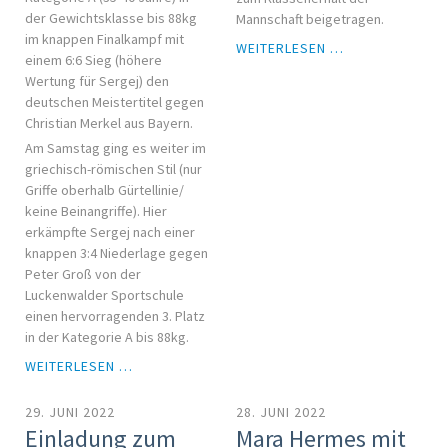
der Gewichtsklasse bis 88kg
Mannschaft beigetragen.
im knappen Finalkampf mit
PATRICK
WEITERLESEN …
einem 6:6 Sieg (höhere
LANGHORST
Wertung für Sergej) den
ALS
deutschen Meistertitel gegen
BESTER
Christian Merkel aus Bayern.
TORWART
Am Samstag ging es weiter im
AUSGEZEICHNE
griechisch-römischen Stil (nur
Griffe oberhalb Gürtellinie/
keine Beinangriffe). Hier
erkämpfte Sergej nach einer
knappen 3:4 Niederlage gegen
Peter Groß von der
Luckenwalder Sportschule
einen hervorragenden 3. Platz
in der Kategorie A bis 88kg.
SERGEJ
WEITERLESEN …
BAAL
FEIERT
29. JUNI 2022
28. JUNI 2022
1.
Einladung zum
Mara Hermes mit