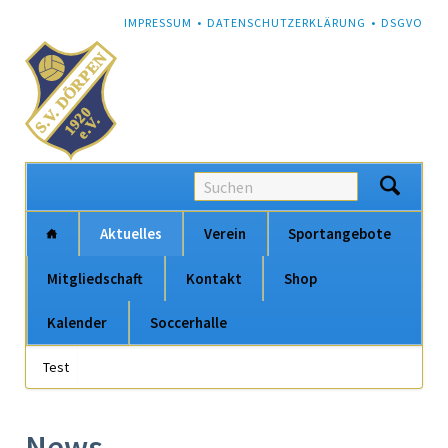
NAVIGATION
IMPRESSUM
DATENSCHUTZERKLÄRUNG
DSGVO
ÜBERSPRINGEN
Na
Aktuelles
Verein
Sportangebote
üb
Mitgliedschaft
Kontakt
Shop
Kalender
Soccerhalle
Navigation
Test
Navigation
überspringen
überspringen
News