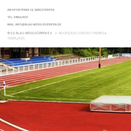
AM SPORTPARK 14, 26892 DÖRPEN
TEL: 04963/8337
MAIL: INFO@BLAU-WEISS-DOERPEN.DE
© S.V. BLAU-WEISS DÖRPEN E.V.
ROCKSOLID CONTAO THEMES &
TEMPLATES