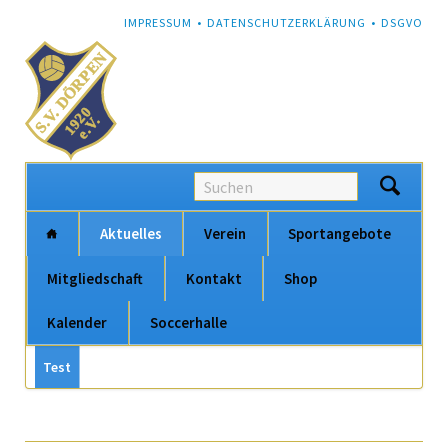
NAVIGATION
IMPRESSUM
DATENSCHUTZERKLÄRUNG
DSGVO
ÜBERSPRINGEN
Na
Aktuelles
Verein
Sportangebote
üb
Mitgliedschaft
Kontakt
Shop
Kalender
Soccerhalle
Navigation
Test
Navigation
überspringen
überspringen