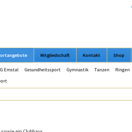
ortangebote
Mitgliedschaft
Kontakt
Shop
LG Emstal
Gesundheitssport
Gymnastik
Tanzen
Ringen
port
 sowie ein Clubhaus.