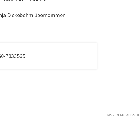
Manja Dickebohm übernommen.
60-7833565
© S.V. BLAU-WEISS D