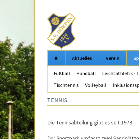
Aktuelles
Verein
Sp
Navigation
Fußball
Handball
Leichtathletik - 
überspringen
Tischtennis
Volleyball
Inklusionss
TENNIS
Die Tennisabteilung gibt es seit 1978.
Der Sportpark umfasst zwei Sandplätze