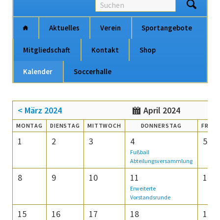
Na
Aktuelles
Verein
Sportangebote
üb
Mitgliedschaft
Kontakt
Shop
Kalender
Soccerhalle
Navigation
überspringen
< März 2024
April 2024
MO
NTAG
DI
ENSTAG
MI
TTWOCH
DO
NNERSTAG
FR
EIT
1
2
3
4
5
Fußball
Abteilungsversammlung
8
9
10
11
12
Erweiterte
Vorstandsrunde
15
16
17
18
19