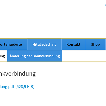
ortangebote
Mitgliedschaft
Kontakt
Shop
ung
Änderung der Bankverbindung
Navigation
überspringen
ankverbindung
dung.pdf
(528,9 KiB)