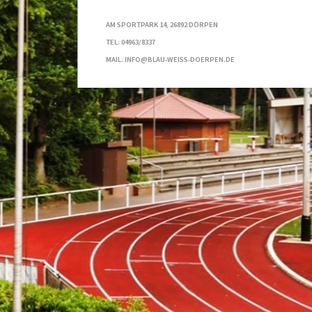
AM SPORTPARK 14, 26892 DÖRPEN
TEL: 04963/8337
MAIL: INFO@BLAU-WEISS-DOERPEN.DE